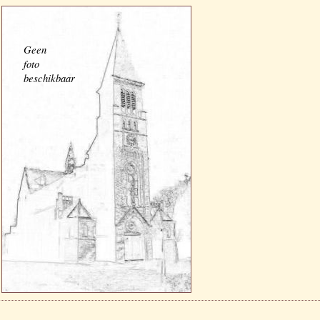
Geen
foto
beschikbaar