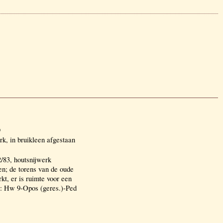
9
, in bruikleen afgestaan
/83, houtsnijwerk
en; de torens van de oude
t, er is ruimte voor een
vp: Hw 9-Opos (geres.)-Ped