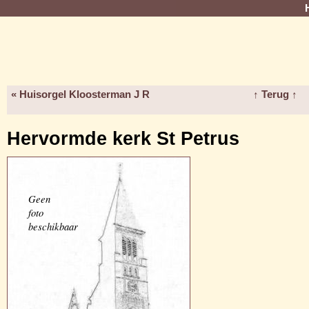
« Huisorgel Kloosterman J R
↑ Terug ↑
Hervormde kerk St Petrus
Geen
foto
beschikbaar