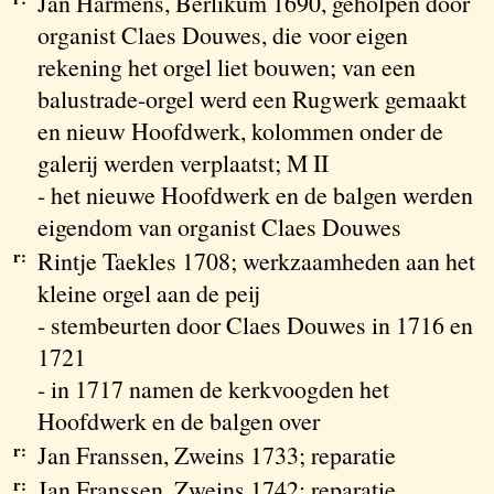
Jan Harmens, Berlikum 1690, geholpen door
organist Claes Douwes, die voor eigen
rekening het orgel liet bouwen; van een
balustrade-orgel werd een Rugwerk gemaakt
en nieuw Hoofdwerk, kolommen onder de
galerij werden verplaatst; M II
- het nieuwe Hoofdwerk en de balgen werden
eigendom van organist Claes Douwes
r:
Rintje Taekles 1708; werkzaamheden aan het
kleine orgel aan de peij
- stembeurten door Claes Douwes in 1716 en
1721
- in 1717 namen de kerkvoogden het
Hoofdwerk en de balgen over
r:
Jan Franssen, Zweins 1733; reparatie
r:
Jan Franssen, Zweins 1742; reparatie