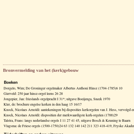
Bronvermelding van het (kerk)gebouw
Boeken
Dorgelo, Wim; De Groninger orgelmaker Albertus Anthoni Hinsz (1704-1785)6 10
Gierveld: 250 jaar hinsz-orgel leens 26 28
Jongepier, Jan: frieslands orgelpracht I 31*; uitgave Boeijenga, Sneek 1970
Kler, de: brochure engelse kerken in den haag 15 16/17
Knock, Nicolaes Arnoldi: aantekeningen bij disposities kerkorgelen van J. Hess, vervolg
Knock, Nicolaes Arnoldi: dispositien der merkwaardigste kerk-orgelen (1788)29
Talstra, Frans: langs nederlandse orgels I 11 27 41 45, uitgave Bosch & Keuning te Baarn
Vlagsma: de Friese orgels (1500-1750)24 63 132 140 142 211 323 418-419, Fryske Aka