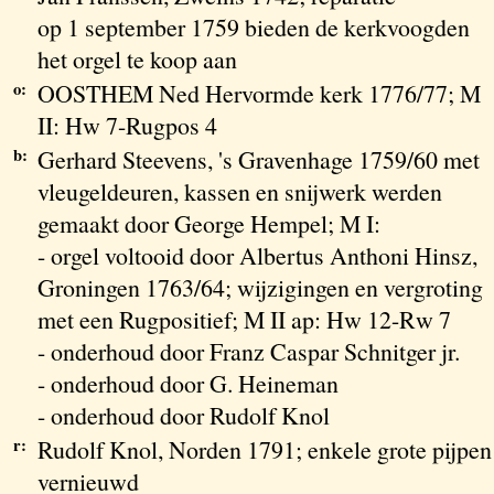
op 1 september 1759 bieden de kerkvoogden
het orgel te koop aan
o:
OOSTHEM Ned Hervormde kerk 1776/77; M
II: Hw 7-Rugpos 4
b:
Gerhard Steevens, 's Gravenhage 1759/60 met
vleugeldeuren, kassen en snijwerk werden
gemaakt door George Hempel; M I:
- orgel voltooid door Albertus Anthoni Hinsz,
Groningen 1763/64; wijzigingen en vergroting
met een Rugpositief; M II ap: Hw 12-Rw 7
- onderhoud door Franz Caspar Schnitger jr.
- onderhoud door G. Heineman
- onderhoud door Rudolf Knol
r:
Rudolf Knol, Norden 1791; enkele grote pijpen
vernieuwd