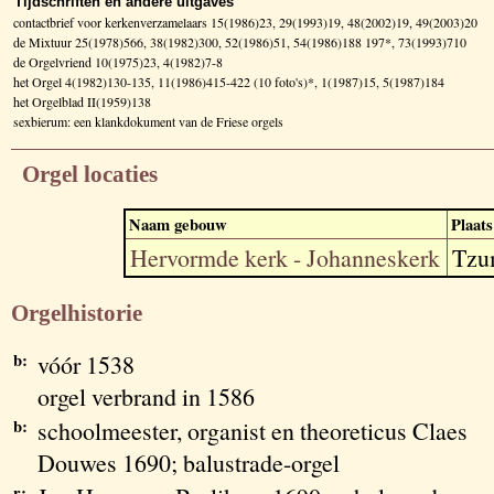
Tijdschriften en andere uitgaves
contactbrief voor kerkenverzamelaars 15(1986)23, 29(1993)19, 48(2002)19, 49(2003)20
de Mixtuur 25(1978)566, 38(1982)300, 52(1986)51, 54(1986)188 197*, 73(1993)710
de Orgelvriend 10(1975)23, 4(1982)7-8
het Orgel 4(1982)130-135, 11(1986)415-422 (10 foto's)*, 1(1987)15, 5(1987)184
het Orgelblad II(1959)138
sexbierum: een klankdokument van de Friese orgels
Orgel locaties
Naam gebouw
Plaats
Hervormde kerk - Johanneskerk
Tz
Orgelhistorie
b:
vóór 1538
orgel verbrand in 1586
b:
schoolmeester, organist en theoreticus Claes
Douwes 1690; balustrade-orgel
r: