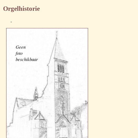
Orgelhistorie
-
Geen
foto
beschikbaar