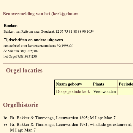
Bronvermelding van het (kerk)gebouw
Boeken
Bakker: van Reitsum naar Gouderak 12 55 75 81 88 88 90 105*
Tijdschriften en andere uitgaves
contactbrief voor kerkenverzamelaars 39(1998)20
de Mixtuur 38(1982)302
het Orgel 7/8(1983)230
Orgel locaties
Naam gebouw
Plaats
Period
Doopsgezinde kerk
Veenwouden
-
Orgelhistorie
b:
Fa. Bakker & Timmenga, Leeuwarden 1895; M I ap: Man 7
r:
Fa. Bakker & Timmenga, Leeuwarden 1981; windlade gerestaureerd;
M I ap: Man 7