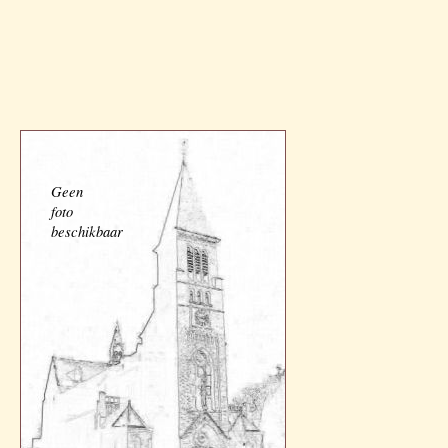
Geen
foto
beschikbaar