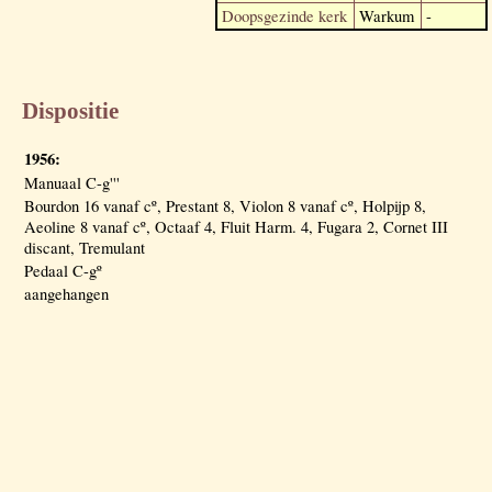
Doopsgezinde kerk
Warkum
-
Dispositie
1956:
Manuaal C-g'''
Bourdon 16 vanaf cº, Prestant 8, Violon 8 vanaf cº, Holpijp 8,
Aeoline 8 vanaf cº, Octaaf 4, Fluit Harm. 4, Fugara 2, Cornet III
discant, Tremulant
Pedaal C-gº
aangehangen