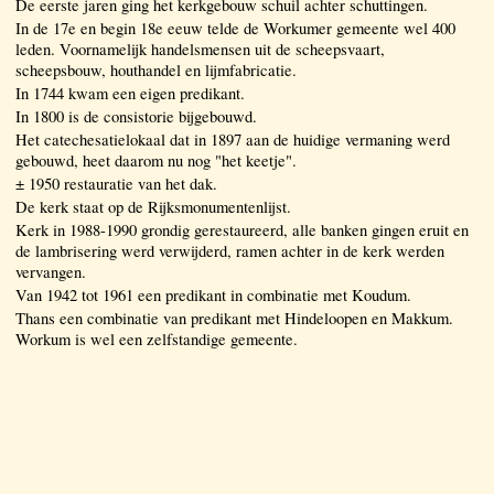
De eerste jaren ging het kerkgebouw schuil achter schuttingen.
In de 17e en begin 18e eeuw telde de Workumer gemeente wel 400
leden. Voornamelijk handelsmensen uit de scheepsvaart,
scheepsbouw, houthandel en lijmfabricatie.
In 1744 kwam een eigen predikant.
In 1800 is de consistorie bijgebouwd.
Het catechesatielokaal dat in 1897 aan de huidige vermaning werd
gebouwd, heet daarom nu nog "het keetje".
± 1950 restauratie van het dak.
De kerk staat op de Rijksmonumentenlijst.
Kerk in 1988-1990 grondig gerestaureerd, alle banken gingen eruit en
de lambrisering werd verwijderd, ramen achter in de kerk werden
vervangen.
Van 1942 tot 1961 een predikant in combinatie met Koudum.
Thans een combinatie van predikant met Hindeloopen en Makkum.
Workum is wel een zelfstandige gemeente.