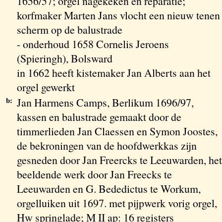
1656/57; orgel nagekeken en reparatie;
korfmaker Marten Jans vlocht een nieuw tenen
scherm op de balustrade
- onderhoud 1658 Cornelis Jeroens
(Spieringh), Bolsward
in 1662 heeft kistemaker Jan Alberts aan het
orgel gewerkt
b:
Jan Harmens Camps, Berlikum 1696/97,
kassen en balustrade gemaakt door de
timmerlieden Jan Claessen en Symon Joostes,
de bekroningen van de hoofdwerkkas zijn
gesneden door Jan Freercks te Leeuwarden, het
beeldende werk door Jan Freecks te
Leeuwarden en G. Bededictus te Workum,
orgelluiken uit 1697. met pijpwerk vorig orgel,
Hw springlade; M II ap: 16 registers