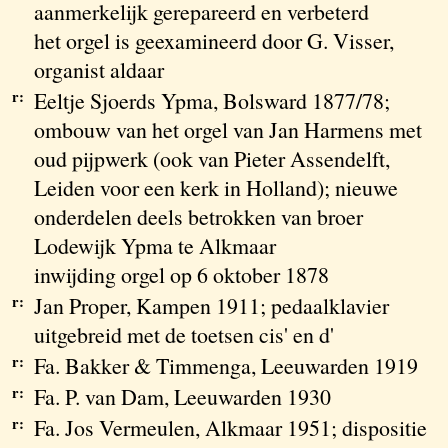
aanmerkelijk gerepareerd en verbeterd
het orgel is geexamineerd door G. Visser,
organist aldaar
r:
Eeltje Sjoerds Ypma, Bolsward 1877/78;
ombouw van het orgel van Jan Harmens met
oud pijpwerk (ook van Pieter Assendelft,
Leiden voor een kerk in Holland); nieuwe
onderdelen deels betrokken van broer
Lodewijk Ypma te Alkmaar
inwijding orgel op 6 oktober 1878
r:
Jan Proper, Kampen 1911; pedaalklavier
uitgebreid met de toetsen cis' en d'
r:
Fa. Bakker & Timmenga, Leeuwarden 1919
r:
Fa. P. van Dam, Leeuwarden 1930
r:
Fa. Jos Vermeulen, Alkmaar 1951; dispositie