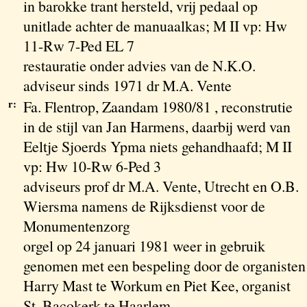
in barokke trant hersteld, vrij pedaal op
unitlade achter de manuaalkas; M II vp: Hw
11-Rw 7-Ped EL 7
restauratie onder advies van de N.K.O.
adviseur sinds 1971 dr M.A. Vente
r:
Fa. Flentrop, Zaandam 1980/81 , reconstrutie
in de stijl van Jan Harmens, daarbij werd van
Eeltje Sjoerds Ypma niets gehandhaafd; M II
vp: Hw 10-Rw 6-Ped 3
adviseurs prof dr M.A. Vente, Utrecht en O.B.
Wiersma namens de Rijksdienst voor de
Monumentenzorg
orgel op 24 januari 1981 weer in gebruik
genomen met een bespeling door de organisten
Harry Mast te Workum en Piet Kee, organist
St. Bacokerk te Haarlem