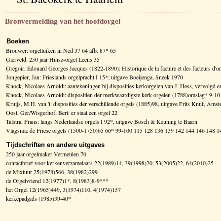
Bronvermelding van het hoofdorgel
Boeken
Brouwer: orgelluiken in Ned 37 64 afb. 87* 65
Gierveld: 250 jaar Hinsz-orgel Leens 35
Gregoir, Edouard Georges Jacques (1822-1890): Historique de la facture et des facteurs d
Jongepier, Jan: Frieslands orgelpracht I 15*; uitgave Boeijenga, Sneek 1970
Knock, Nicolaes Arnoldi: aantekeningen bij disposities kerkorgelen van J. Hess, vervolg
Knock, Nicolaes Arnoldi: dispositien der merkwaardigste kerk-orgelen (1788)omslag* 9-10
Kruijs, M.H. van 't: disposities der verschillende orgels (1885)98, uitgave Frits Knuf, Am
Oost, Ger/Wisgerhof, Bert: er staat een orgel 22
Talstra, Frans: langs Nederlandse orgels I 92*, uitgave Bosch & Keuning te Baarn
Vlagsma: de Friese orgels (1500-1750)65 66* 99-100 115 128 136 139 142 144 146 148
Tijdschriften en andere uitgaves
250 jaar orgelmaker Vermeulen 70
contactbrief voor kerkenverzamelaars 22(1989)14, 39(1998)20, 53(2005)22, 64(2010)25
de Mixtuur 25(1978)566, 38(1982)299
de Orgelvriend 12(1977)1*, 8(1983)8-9***
het Orgel 12(1965)449, 3(1974)110, 4(1974)157
kerkepadgids (1985)39-40*