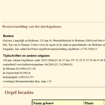
Bronvermelding van het (kerk)gebouw
Boeken
Dykstra, Langedijk en Hylkema: 125 jaar St. Werenfriduskerk te Workum (2003)veel foto's
Eck, Ton van & Timmer, Victor: Over de orgels in de statie en parochiekerk van Workum; uit
Jongepier, Jan: achter het Friese orgelfront-tentoonstelling orgelbouw (1776-1926)13
Tijdschriften en andere uitgaves
150 jaar Adema Orgelbouw sinds 1855 (2006)23 26-27 foto 35* 32 35 37 53 55 66 67 68 
contactbrief voor kerkenverzamelaars 46(2001)23, 51(2004)24
de Mixtuur 83(1996)135-136
de Orgelvriend 9(1981)6
kerkepadgids (1985)34-35*
voorlopige Monumentenlijst disp. map 1.74
Orgel locaties
Naam gebouw
Plaats