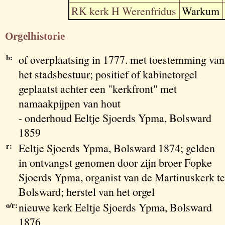
RK kerk H Werenfridus
Warkum
Orgelhistorie
b:
of overplaatsing in 1777. met toestemming van
het stadsbestuur; positief of kabinetorgel
geplaatst achter een "kerkfront" met
namaakpijpen van hout
- onderhoud Eeltje Sjoerds Ypma, Bolsward
1859
r:
Eeltje Sjoerds Ypma, Bolsward 1874; gelden
in ontvangst genomen door zijn broer Fopke
Sjoerds Ypma, organist van de Martinuskerk te
Bolsward; herstel van het orgel
o/r:
nieuwe kerk Eeltje Sjoerds Ypma, Bolsward
1876