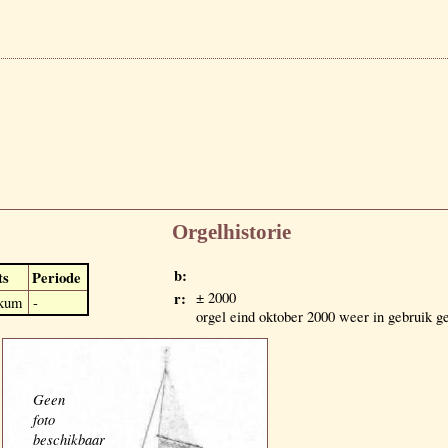
Orgelhistorie
b:
ts
Periode
r:
± 2000
kum
-
orgel eind oktober 2000 weer in gebruik 
Geen
foto
beschikbaar