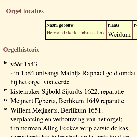
Orgel locaties
Naam gebouw
Plaats
P
Hervormde kerk - Johanneskerk
Weidum
-
Orgelhistorie
b:
vóór 1543
- in 1584 ontvangt Mathijs Raphael geld omdat
hij het orgel visiteerde
r:
kistemaker Sijbold Sijurdts 1622, reparatie
r:
Meijnert Egberts, Berlikum 1649 reparatie
o:
Willem Meijnerts, Berlikum 1651,
verplaatsing en verbouwing van het orgel;
timmerman Aling Feckes verplaatste de kas,
veranderde het balgenhok en leverde hout en