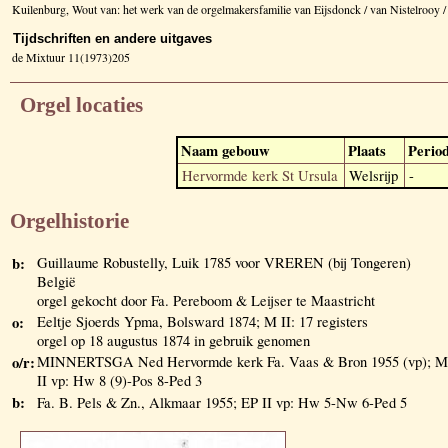
Kuilenburg, Wout van: het werk van de orgelmakersfamilie van Eijsdonck / van Nistelrooy
Tijdschriften en andere uitgaves
de Mixtuur 11(1973)205
Orgel locaties
Naam gebouw
Plaats
Perio
Hervormde kerk St Ursula
Welsrijp
-
Orgelhistorie
b:
Guillaume Robustelly, Luik 1785 voor VREREN (bij Tongeren)
België
orgel gekocht door Fa. Pereboom & Leijser te Maastricht
o:
Eeltje Sjoerds Ypma, Bolsward 1874; M II: 17 registers
orgel op 18 augustus 1874 in gebruik genomen
o/r:
MINNERTSGA Ned Hervormde kerk Fa. Vaas & Bron 1955 (vp); M
II vp: Hw 8 (9)-Pos 8-Ped 3
b:
Fa. B. Pels & Zn., Alkmaar 1955; EP II vp: Hw 5-Nw 6-Ped 5