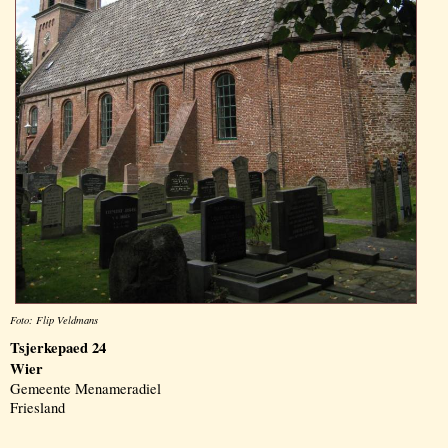
Foto: Flip Veldmans
Tsjerkepaed 24
Wier
Gemeente Menameradiel
Friesland