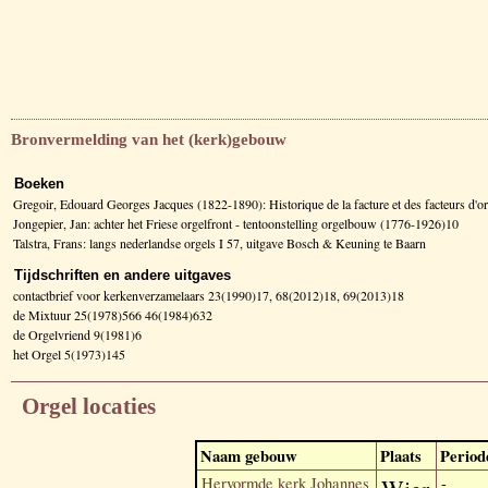
Bronvermelding van het (kerk)gebouw
Boeken
Gregoir, Edouard Georges Jacques (1822-1890): Historique de la facture et des facteurs d
Jongepier, Jan: achter het Friese orgelfront - tentoonstelling orgelbouw (1776-1926)10
Talstra, Frans: langs nederlandse orgels I 57, uitgave Bosch & Keuning te Baarn
Tijdschriften en andere uitgaves
contactbrief voor kerkenverzamelaars 23(1990)17, 68(2012)18, 69(2013)18
de Mixtuur 25(1978)566 46(1984)632
de Orgelvriend 9(1981)6
het Orgel 5(1973)145
Orgel locaties
Naam gebouw
Plaats
Period
Hervormde kerk Johannes
-