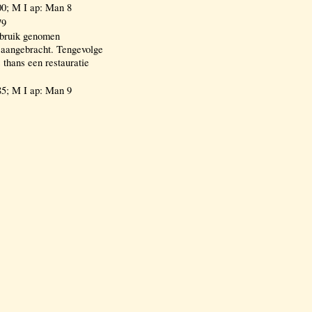
0; M I ap: Man 8
79
gebruik genomen
 aangebracht. Tengevolge
 thans een restauratie
5; M I ap: Man 9