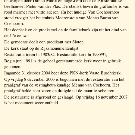
ontworpen door Daniël Marot en uitgevoerd door de Amsterdamse
beelhouwer Pieter van der Plas. De obelisk boven de graftombe is van
rood marmer met witte aderen. (In het huidige Van Coehoornbos
stond vroeger het buitenhuis Meerenstein van Menno Baron van
Coehoorn).
Het doophek en de preekstoel en de familiebank zijn uit het eind van
de 17e eeuw.
De gemeente deelt een predikant met Sloten.
De kerk staat op de Rijksmonumentenlijst.
Restauratie toren in 1983/84. Restauratie kerk in 1990/91,
Begin juni 1991 is de geheel gerestaureerde kerk weer in gebruik
genomen.
Ingaande 31 oktober 2004 heet deze PKN-kerk Vaste Burchtkerk.
Op vrijdag 8 december 2006 is begonnen met de restauratie van het
praalgraf van de vestingbouwkundige Menno van Coehoorn. Het
praalgraf helde naar voren en dreigde uit de muur te scheuren.
De restauratie is afgerond en geslaagd. Op vrijdag 16 november 2007
is het monument weer onthuld.