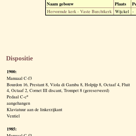
Naam gebouw
Plaats
P
Hervormde kerk - Vaste Burchtkerk
Wijckel
-
Dispositie
1900:
Manuaal C-f3
Bourdon 16, Prestant 8, Viola di Gamba 8, Holpijp 8, Octaaf 4, Fluit
4, Octaaf 2, Cornet III discant, Trompet 8 (gereserveerd)
Pedaal C-cº
aangehangen
Klaviatuur aan de linkerzijkant
Ventiel
1985:
Manuaal C-f3