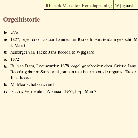
RK kerk Maria ten Hemelopneming
Wijtgaard
-
Orgelhistorie
b:
vóór
o:
1827; orgel door pastoor Joannes ter Brake in Amsterdam gekocht; M
I: Man 6
b:
huisorgel van Taeke Jans Roorda te Wijtgaard
o:
1872
b:
Fa. van Dam, Leeuwarden 1878, orgel geschonken door Grietje Jans
Roorda geboren Stonebrink, samen met haar zoon, de organist Taeke
Jans Roorda
b:
M. Maarschalkerweerd
r:
Fa. Jos Vermeulen, Alkmaar 1965; I vp: Man 7