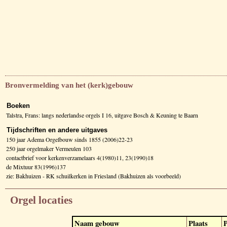
Bronvermelding van het (kerk)gebouw
Boeken
Talstra, Frans: langs nederlandse orgels I 16, uitgave Bosch & Keuning te Baarn
Tijdschriften en andere uitgaves
150 jaar Adema Orgelbouw sinds 1855 (2006)22-23
250 jaar orgelmaker Vermeulen 103
contactbrief voor kerkenverzamelaars 4(1980)11, 23(1990)18
de Mixtuur 83(1996)137
zie: Bakhuizen - RK schuilkerken in Friesland (Bakhuizen als voorbeeld)
Orgel locaties
Naam gebouw
Plaats
P