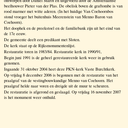
ontworpen door Daniël Marot en uitgevoerd door de Amsterdamse
beelhouwer Pieter van der Plas. De obelisk boven de graftombe is van
rood marmer met witte aderen. (In het huidige Van Coehoornbos
stond vroeger het buitenhuis Meerenstein van Menno Baron van
Coehoorn).
Het doophek en de preekstoel en de familiebank zijn uit het eind van
de 17e eeuw.
De gemeente deelt een predikant met Sloten.
De kerk staat op de Rijksmonumentenlijst.
Restauratie toren in 1983/84. Restauratie kerk in 1990/91,
Begin juni 1991 is de geheel gerestaureerde kerk weer in gebruik
genomen.
Ingaande 31 oktober 2004 heet deze PKN-kerk Vaste Burchtkerk.
Op vrijdag 8 december 2006 is begonnen met de restauratie van het
praalgraf van de vestingbouwkundige Menno van Coehoorn. Het
praalgraf helde naar voren en dreigde uit de muur te scheuren.
De restauratie is afgerond en geslaagd. Op vrijdag 16 november 2007
is het monument weer onthuld.