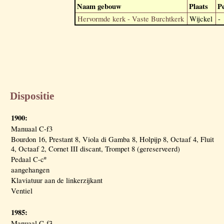
Naam gebouw
Plaats
P
Hervormde kerk - Vaste Burchtkerk
Wijckel
-
Dispositie
1900:
Manuaal C-f3
Bourdon 16, Prestant 8, Viola di Gamba 8, Holpijp 8, Octaaf 4, Fluit
4, Octaaf 2, Cornet III discant, Trompet 8 (gereserveerd)
Pedaal C-cº
aangehangen
Klaviatuur aan de linkerzijkant
Ventiel
1985:
Manuaal C-f3