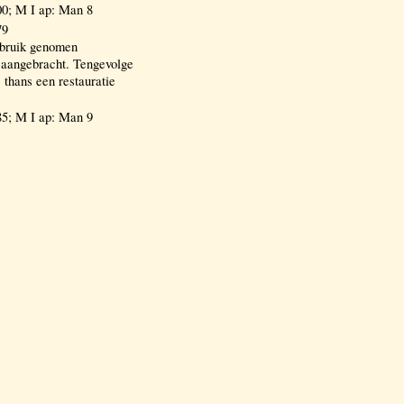
0; M I ap: Man 8
79
gebruik genomen
 aangebracht. Tengevolge
 thans een restauratie
5; M I ap: Man 9