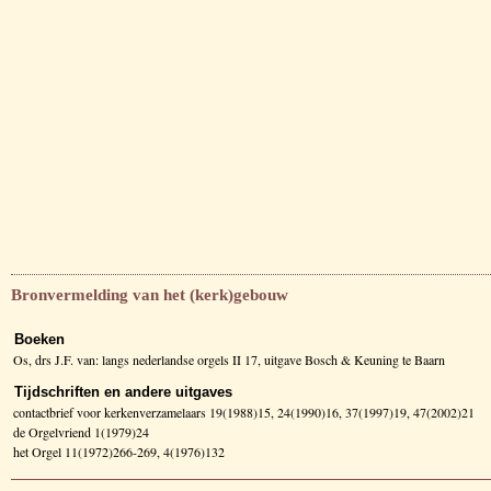
Bronvermelding van het (kerk)gebouw
Boeken
Os, drs J.F. van: langs nederlandse orgels II 17, uitgave Bosch & Keuning te Baarn
Tijdschriften en andere uitgaves
contactbrief voor kerkenverzamelaars 19(1988)15, 24(1990)16, 37(1997)19, 47(2002)21
de Orgelvriend 1(1979)24
het Orgel 11(1972)266-269, 4(1976)132