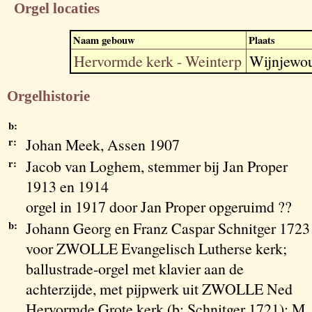
Orgel locaties
Naam gebouw
Plaats
Hervormde kerk - Weinterp
Wijnjewo
Orgelhistorie
b:
r:
Johan Meek, Assen 1907
r:
Jacob van Loghem, stemmer bij Jan Proper
1913 en 1914
orgel in 1917 door Jan Proper opgeruimd ??
b:
Johann Georg en Franz Caspar Schnitger 1723
voor ZWOLLE Evangelisch Lutherse kerk;
ballustrade-orgel met klavier aan de
achterzijde, met pijpwerk uit ZWOLLE Ned
Hervormde Grote kerk (b: Schnitger 1721); M