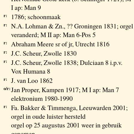
I ap: Man 9
r:
1786; schoonmaak
r:
N.A. Lohman & Zn., ?? Groningen 1831; orgel
veranderd; M II ap: Man 6-Pos 5
r:
Abraham Meere sr of jr, Utrecht 1816
r:
J.C. Scheur, Zwolle 1830
r:
J.C. Scheur, Zwolle 1838; Dulciaan 8 i.p.v.
Vox Humana 8
r:
J. van Loo 1862
o/r:
Jan Proper, Kampen 1917; M I ap: Man 7
elektronium 1980-1990
r:
Fa. Bakker & Timmenga, Leeuwarden 2001;
orgel in oude luister hersteld
orgel op 25 augustus 2001 weer in gebruik
genomen