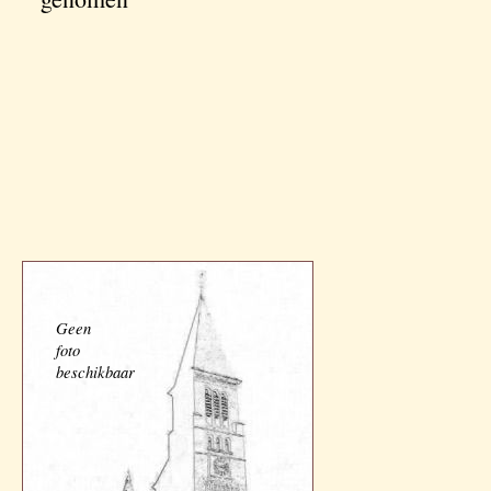
Geen
foto
beschikbaar