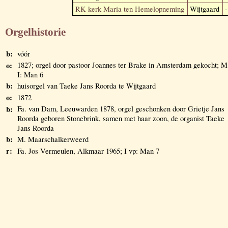
RK kerk Maria ten Hemelopneming
Wijtgaard
-
Orgelhistorie
b:
vóór
o:
1827; orgel door pastoor Joannes ter Brake in Amsterdam gekocht; M
I: Man 6
b:
huisorgel van Taeke Jans Roorda te Wijtgaard
o:
1872
b:
Fa. van Dam, Leeuwarden 1878, orgel geschonken door Grietje Jans
Roorda geboren Stonebrink, samen met haar zoon, de organist Taeke
Jans Roorda
b:
M. Maarschalkerweerd
r:
Fa. Jos Vermeulen, Alkmaar 1965; I vp: Man 7