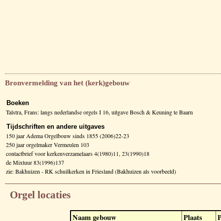
Bronvermelding van het (kerk)gebouw
Boeken
Talstra, Frans: langs nederlandse orgels I 16, uitgave Bosch & Keuning te Baarn
Tijdschriften en andere uitgaves
150 jaar Adema Orgelbouw sinds 1855 (2006)22-23
250 jaar orgelmaker Vermeulen 103
contactbrief voor kerkenverzamelaars 4(1980)11, 23(1990)18
de Mixtuur 83(1996)137
zie: Bakhuizen - RK schuilkerken in Friesland (Bakhuizen als voorbeeld)
Orgel locaties
Naam gebouw
Plaats
P