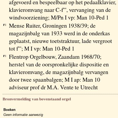
afgevoerd en bespeelbaar op het pedaalklavier,
klavieromvang naar C-f''', vervanging van de
windvoorziening; M/Pn I vp: Man 10-Ped 1
r:
Mense Ruiter, Groningen 1938/39; de
magazijnbalg van 1933 werd in de onderkas
geplaatst, nieuwe toetstraktuur, lade vergroot
tot f'''; M I vp: Man 10-Ped 1
r:
Flentrop Orgelbouw, Zaandam 1968/70;
herstel van de oorspronkelijke dispositie en
klavieromvang, de magazijnbalg vervangen
door twee spaanbalgen; M I ap: Man 10
adviseur prof dr M.A. Vente te Utrecht
Bronvermelding van bovenstaand orgel
Boeken
Geen informatie aanwezig