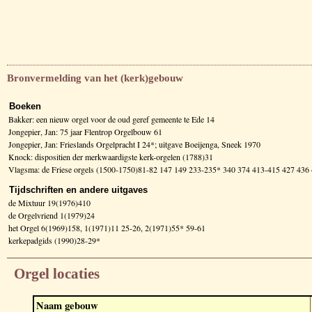
Bronvermelding van het (kerk)gebouw
Boeken
Bakker: een nieuw orgel voor de oud geref gemeente te Ede 14
Jongepier, Jan: 75 jaar Flentrop Orgelbouw 61
Jongepier, Jan: Frieslands Orgelpracht I 24*; uitgave Boeijenga, Sneek 1970
Knock: dispositien der merkwaardigste kerk-orgelen (1788)31
Vlagsma: de Friese orgels (1500-1750)81-82 147 149 233-235* 340 374 413-415 427 43
Tijdschriften en andere uitgaves
de Mixtuur 19(1976)410
de Orgelvriend 1(1979)24
het Orgel 6(1969)158, 1(1971)11 25-26, 2(1971)55* 59-61
kerkepadgids (1990)28-29*
Orgel locaties
Naam gebouw