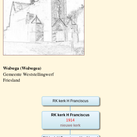
Wolvega (Wolvegea)
Gemeente Weststellingwerf
Friesland
RK kerk H Franciscus
RK kerk H Franciscus
1914
nieuwe kerk