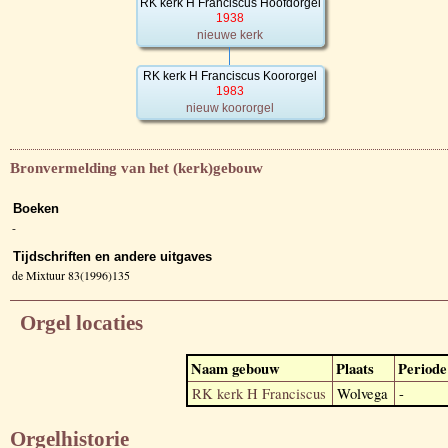
RK kerk H Franciscus Hoofdorgel
1938
nieuwe kerk
RK kerk H Franciscus Koororgel
1983
nieuw koororgel
Bronvermelding van het (kerk)gebouw
Boeken
-
Tijdschriften en andere uitgaves
de Mixtuur 83(1996)135
Orgel locaties
Naam gebouw
Plaats
Periode
RK kerk H Franciscus
Wolvega
-
Orgelhistorie