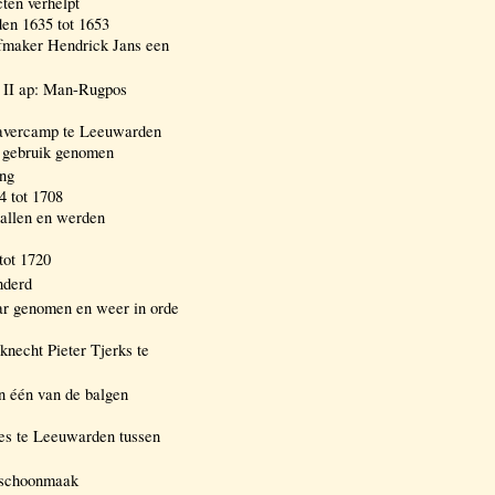
ten verhelpt
en 1635 tot 1653
rfmaker Hendrick Jans een
 II ap: Man-Rugpos
Havercamp te Leeuwarden
n gebruik genomen
ing
4 tot 1708
vallen en werden
tot 1720
nderd
aar genomen en weer in orde
knecht Pieter Tjerks te
n één van de balgen
ries te Leeuwarden tussen
; schoonmaak