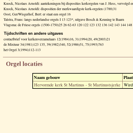
Knock, Nicolaes Arnoldi: aantekeningen bij disposities kerkorgelen van J. Hess, vervolg
Knock, Nicolaes Arnoldi: dispositien der merkwaardigste kerk-orgelen (1788)31
Oost, Ger/Wisgerhof, Bert: er staat een orgel 16
Talstra, Frans: langs nederlandse orgels I 13 123*, uitgave Bosch & Keuning te Baarn
Vlagsma: de Friese orgels (1500-1750)25 26 62-63 120 122 123 132 136 142 143 144 1
Tijdschriften en andere uitgaves
contactbrief voor kerkenverzamelaars 12(1984)16, 31(1994)20, 49(2003)21
de Mixtuur 34(1981)123 135, 39(1982)340, 52(1986)51, 75(1993)763
het Orgel 3(1994)112-113
Orgel locaties
Naam gebouw
Plaat
Hervormde kerk St Martinus - St Martinustsjerke
Wir