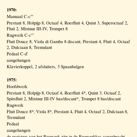
1970:
Manuaal C-c'''
Prestant 8, Holpijp 8, Octaaf 4, Roerfluit 4, Quint 3, Superoctaaf 2,
Fluit 2, Mixtuur III-IV, Trompet 8
Rugwerk C-c'''
Fluit Douce 8, Viola di Gamba 8 discant, Prestant 4, Fluit 4, Octaaf
2, Dulciaan 8, Tremulant
Pedaal C-d'
aangehangen
Klavierkoppel, 2 afsluiters, 3 Spaanbalgen
1975:
Hoofdwerk
Prestant 8, Holpijp 8, Octaaf 4, Roerfluit 4*, Quint 3, Octaaf 2,
Spitsfluit 2, Mixtuur III-IV bas/discant*, Trompet 8 bas/discant
Rugwerk
Fluit Douce 8*, Viola 8*, Prestant 4, Fluit 4, Octaaf 2, Dulciaan 8,
Tremulant
Pedaal
aangehangen
de registers van het Rugwerk zijn in de Rugwerkkas aangebracht