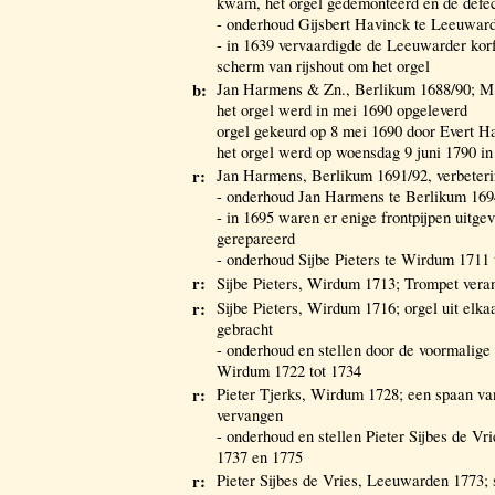
kwam, het orgel gedemonteerd en de defec
- onderhoud Gijsbert Havinck te Leeuward
- in 1639 vervaardigde de Leeuwarder ko
scherm van rijshout om het orgel
b:
Jan Harmens & Zn., Berlikum 1688/90; M
het orgel werd in mei 1690 opgeleverd
orgel gekeurd op 8 mei 1690 door Evert 
het orgel werd op woensdag 9 juni 1790 i
r:
Jan Harmens, Berlikum 1691/92, verbeter
- onderhoud Jan Harmens te Berlikum 169
- in 1695 waren er enige frontpijpen uitge
gerepareerd
- onderhoud Sijbe Pieters te Wirdum 1711 
r:
Sijbe Pieters, Wirdum 1713; Trompet vera
r:
Sijbe Pieters, Wirdum 1716; orgel uit elk
gebracht
- onderhoud en stellen door de voormalige 
Wirdum 1722 tot 1734
r:
Pieter Tjerks, Wirdum 1728; een spaan va
vervangen
- onderhoud en stellen Pieter Sijbes de V
1737 en 1775
r:
Pieter Sijbes de Vries, Leeuwarden 1773