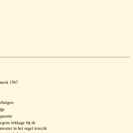
Sneek 1567
asbalgen
ijp
paratie
egens lekkage bij de
nwater in het orgel terecht