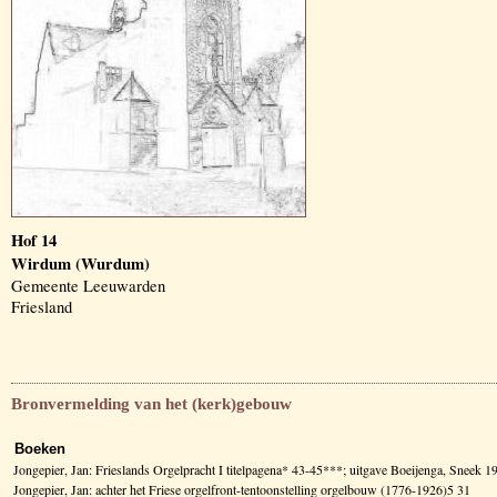
Hof 14
Wirdum (Wurdum)
Gemeente Leeuwarden
Friesland
Bronvermelding van het (kerk)gebouw
Boeken
Jongepier, Jan: Frieslands Orgelpracht I titelpagena* 43-45***; uitgave Boeijenga, Sneek 1
Jongepier, Jan: achter het Friese orgelfront-tentoonstelling orgelbouw (1776-1926)5 31