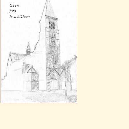
Geen
foto
beschikbaar