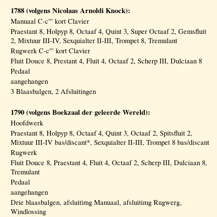
1788 (volgens Nicolaas Arnoldi Knock):
Manuaal C-c''' kort Clavier
Praestant 8, Holpyp 8, Octaaf 4, Quint 3, Super Octaaf 2, Gemsfluit
2, Mixtuur III-IV, Sexquialter II-III, Trompet 8, Tremulant
Rugwerk C-c''' kort Clavier
Fluit Douce 8, Prestant 4, Fluit 4, Octaaf 2, Scherp III, Dulciaan 8
Pedaal
aangehangen
3 Blaasbalgen, 2 Afsluitingen
1790 (volgens Boekzaal der geleerde Wereld):
Hoofdwerk
Praestant 8, Holpyp 8, Octaaf 4, Quint 3, Octaaf 2, Spitsfluit 2,
Mixtuur III-IV bas/discant*, Sexquialter II-III, Trompet 8 bas/discant
Rugwerk
Fluit Douce 8, Praestant 4, Fluit 4, Octaaf 2, Scherp III, Dulciaan 8,
Tremulant
Pedaal
aangehangen
Drie blaasbalgen, afsluitimg Manuaal, afsluitimg Rugwerg,
Windlossing