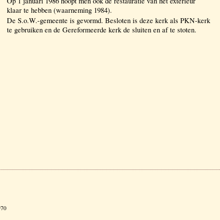
Op 1 januari 1986 hoopt men ook de restauratie van het exterieur
klaar te hebben (waarneming 1984).
De S.o.W.-gemeente is gevormd. Besloten is deze kerk als PKN-kerk
te gebruiken en de Gereformeerde kerk de sluiten en af te stoten.
970