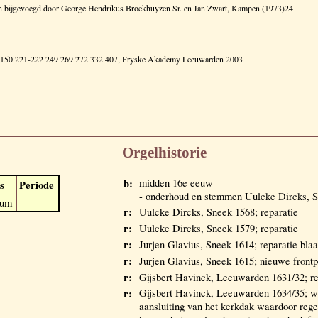
d en bijgevoegd door George Hendrikus Broekhuyzen Sr. en Jan Zwart, Kampen (1973)24
48 150 221-222 249 269 272 332 407, Fryske Akademy Leeuwarden 2003
Orgelhistorie
b:
midden 16e eeuw
s
Periode
- onderhoud en stemmen Uulcke Dircks, 
dum
-
r:
Uulcke Dircks, Sneek 1568; reparatie
r:
Uulcke Dircks, Sneek 1579; reparatie
r:
Jurjen Glavius, Sneek 1614; reparatie bla
r:
Jurjen Glavius, Sneek 1615; nieuwe frontp
r:
Gijsbert Havinck, Leeuwarden 1631/32; re
r:
Gijsbert Havinck, Leeuwarden 1634/35; w
aansluiting van het kerkdak waardoor rege