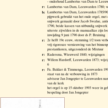
- onderhoud Lambertus van Dam te Leeuw
r:
Lambertus van Dam, Leeuwarden 1780; ve
b:
Lambertus van Dam, Leeuwarden 1785/90;
pijpwerk gebruikt van het oude orgel, met 
snijwerk gemaakt door Jacob Swalue, anti
1790, beide kassen van uitbundig snijwerk
uiterste zijvelden in de manuaalkas zijn 
inwijding 9 juni 1790 door ds P. Bruining
r:
2e helft 19e eeuw, stemming 1/2 toon verh
vrij rigoreuze vernieuwing van het binnen
prestantkoren, uitgezonderd de Mixtuur
r:
Radersma, Wieuwerd 1840; wijzigingen
r:
Willem Hardorff, Leeuwarden 1873; wijz
6
r:
Fa. Bakker & Timmenga, Leeuwarden 1993;
staat van na de verbouwing in 1873
adviseur Jan Jongepier te Leeuwarden na
van de kerk
het orgel is op 15 oktober 1993 weer in g
bespeling door Jan Jongepier