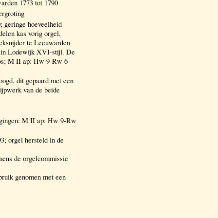
arden 1773 tot 1790
rgroting
 geringe hoeveelheid
delen kas vorig orgel,
eksnijder te Leeuwarden
 in Lodewijk XVI-stijl. De
loos; M II ap: Hw 9-Rw 6
oogd, dit gepaard met een
pijpwerk van de beide
igingen: M II ap: Hw 9-Rw
 orgel hersteld in de
mens de orgelcommissie
ebruik genomen met een