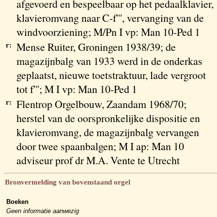
afgevoerd en bespeelbaar op het pedaalklavier,
klavieromvang naar C-f''', vervanging van de
windvoorziening; M/Pn I vp: Man 10-Ped 1
r:
Mense Ruiter, Groningen 1938/39; de
magazijnbalg van 1933 werd in de onderkas
geplaatst, nieuwe toetstraktuur, lade vergroot
tot f'''; M I vp: Man 10-Ped 1
r:
Flentrop Orgelbouw, Zaandam 1968/70;
herstel van de oorspronkelijke dispositie en
klavieromvang, de magazijnbalg vervangen
door twee spaanbalgen; M I ap: Man 10
adviseur prof dr M.A. Vente te Utrecht
Bronvermelding van bovenstaand orgel
Boeken
Geen informatie aanwezig