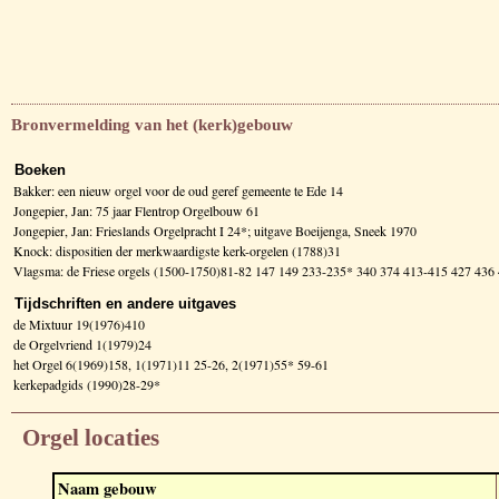
Bronvermelding van het (kerk)gebouw
Boeken
Bakker: een nieuw orgel voor de oud geref gemeente te Ede 14
Jongepier, Jan: 75 jaar Flentrop Orgelbouw 61
Jongepier, Jan: Frieslands Orgelpracht I 24*; uitgave Boeijenga, Sneek 1970
Knock: dispositien der merkwaardigste kerk-orgelen (1788)31
Vlagsma: de Friese orgels (1500-1750)81-82 147 149 233-235* 340 374 413-415 427 43
Tijdschriften en andere uitgaves
de Mixtuur 19(1976)410
de Orgelvriend 1(1979)24
het Orgel 6(1969)158, 1(1971)11 25-26, 2(1971)55* 59-61
kerkepadgids (1990)28-29*
Orgel locaties
Naam gebouw