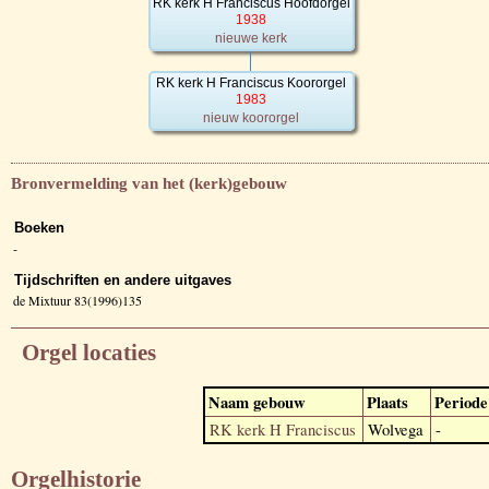
RK kerk H Franciscus Hoofdorgel
1938
nieuwe kerk
RK kerk H Franciscus Koororgel
1983
nieuw koororgel
Bronvermelding van het (kerk)gebouw
Boeken
-
Tijdschriften en andere uitgaves
de Mixtuur 83(1996)135
Orgel locaties
Naam gebouw
Plaats
Periode
RK kerk H Franciscus
Wolvega
-
Orgelhistorie