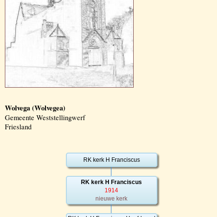
Wolvega (Wolvegea)
Gemeente Weststellingwerf
Friesland
RK kerk H Franciscus
RK kerk H Franciscus
1914
nieuwe kerk