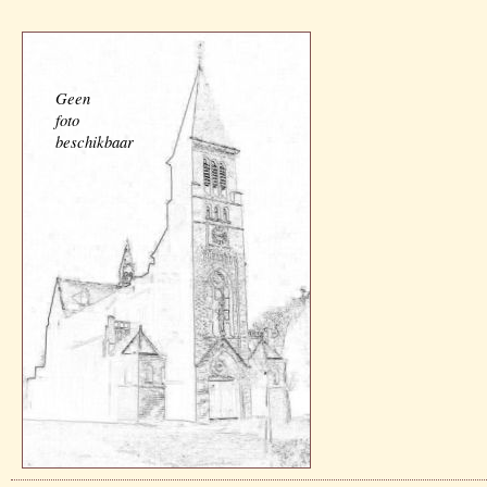
Geen
foto
beschikbaar