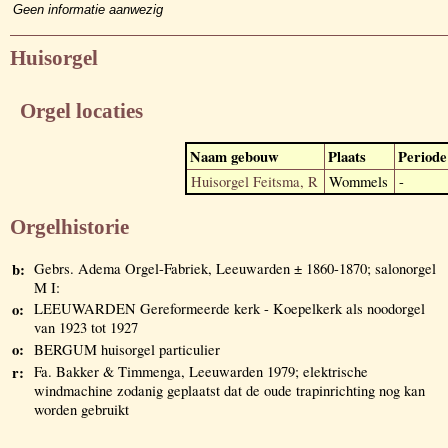
Geen informatie aanwezig
Huisorgel
Orgel locaties
Naam gebouw
Plaats
Periode
Huisorgel Feitsma, R
Wommels
-
Orgelhistorie
b:
Gebrs. Adema Orgel-Fabriek, Leeuwarden ± 1860-1870; salonorgel
M I:
o:
LEEUWARDEN Gereformeerde kerk - Koepelkerk als noodorgel
van 1923 tot 1927
o:
BERGUM huisorgel particulier
r:
Fa. Bakker & Timmenga, Leeuwarden 1979; elektrische
windmachine zodanig geplaatst dat de oude trapinrichting nog kan
worden gebruikt