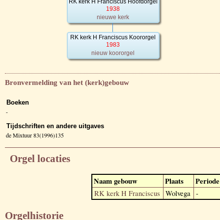
RK kerk H Franciscus Hoofdorgel
1938
nieuwe kerk
RK kerk H Franciscus Koororgel
1983
nieuw koororgel
Bronvermelding van het (kerk)gebouw
Boeken
-
Tijdschriften en andere uitgaves
de Mixtuur 83(1996)135
Orgel locaties
Naam gebouw
Plaats
Periode
RK kerk H Franciscus
Wolvega
-
Orgelhistorie