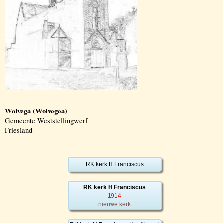
Wolvega (Wolvegea)
Gemeente Weststellingwerf
Friesland
RK kerk H Franciscus
RK kerk H Franciscus
1914
nieuwe kerk