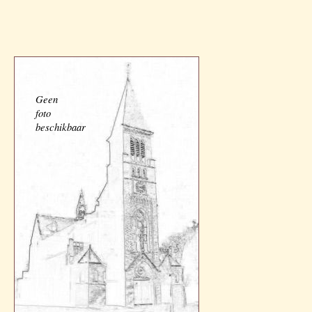
Geen
foto
beschikbaar