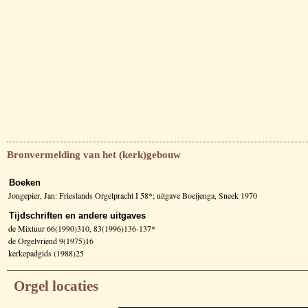
Bronvermelding van het (kerk)gebouw
Boeken
Jongepier, Jan: Frieslands Orgelpracht I 58*; uitgave Boeijenga, Sneek 1970
Tijdschriften en andere uitgaves
de Mixtuur 66(1990)310, 83(1996)136-137*
de Orgelvriend 9(1975)16
kerkepadgids (1988)25
Orgel locaties