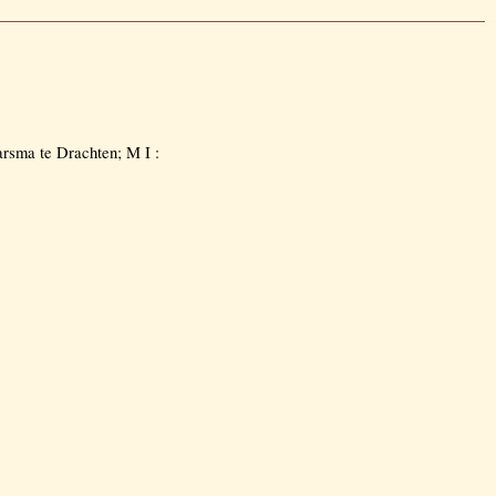
arsma te Drachten; M I :