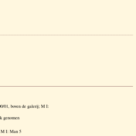
01, boven de galerij; M I:
uik genomen
; M I: Man 5