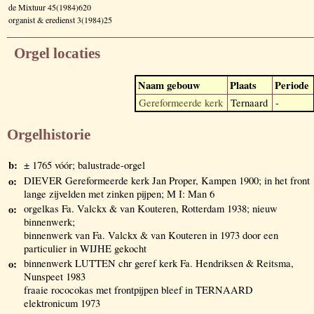
de Mixtuur 45(1984)620
organist & eredienst 3(1984)25
Orgel locaties
Naam gebouw
Plaats
Periode
Gereformeerde kerk
Ternaard
-
Orgelhistorie
b:
± 1765 vóór; balustrade-orgel
o:
DIEVER Gereformeerde kerk Jan Proper, Kampen 1900; in het front
lange zijvelden met zinken pijpen; M I: Man 6
o:
orgelkas Fa. Valckx & van Kouteren, Rotterdam 1938; nieuw
binnenwerk;
binnenwerk van Fa. Valckx & van Kouteren in 1973 door een
particulier in WIJHE gekocht
o:
binnenwerk LUTTEN chr geref kerk Fa. Hendriksen & Reitsma,
Nunspeet 1983
fraaie rococokas met frontpijpen bleef in TERNAARD
elektronicum 1973