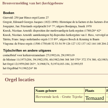
Bronvermelding van het (kerk)gebouw
Boeken
Gierveld: 250 jaar Hinsz-orgel Leens 27
Gregoir, Edouard Georges Jacques (1822-1890): Historique de la facture et des facteurs d
Jongepier, Jan: Frieslands orgelpracht I 6* 7*; uitgave Boeijenga, Sneek 1970
Knock, Nicolaas Arnoldi: dispositien der merkwaardigste kerk-orgelen (1788)28* 62*
Knock, Nicolaes Arnoldi: aantekeningen bij disposities kerkorgelen van J. Hess, vervolg
Talstra, Frans: langs nederlandse orgels I 33 89*, uitgave Bosch & Keuning te Baarn
Vlagsma: de Friese orgels (1500-1750)48 52 53-54 59 126 127 132 137 142 144 148 20
Tijdschriften en andere uitgaves
contactbrief voor kerkenverzamelaars 27(1992)16, 29(1993)19
de Mixtuur 11(1973)204, 39(1982)358, 40(1982)366 368 369 370* 372 374 380, 42(1983
het Orgel 12(1959)260 263*, 3(1968)74, 5(1974)183-184, 2(1993)55
het Orgelblad V(1962)24* 86
Orgel locaties
Naam gebouw
Plaats
P
Hervormde kerk - Grutte Tsjerke
Ternaard
-