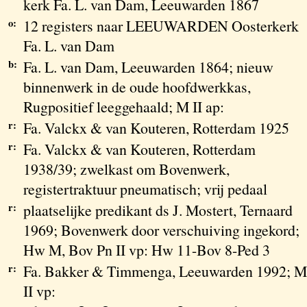
kerk Fa. L. van Dam, Leeuwarden 1867
o:
12 registers naar LEEUWARDEN Oosterkerk
Fa. L. van Dam
b:
Fa. L. van Dam, Leeuwarden 1864; nieuw
binnenwerk in de oude hoofdwerkkas,
Rugpositief leeggehaald; M II ap:
r:
Fa. Valckx & van Kouteren, Rotterdam 1925
r:
Fa. Valckx & van Kouteren, Rotterdam
1938/39; zwelkast om Bovenwerk,
registertraktuur pneumatisch; vrij pedaal
r:
plaatselijke predikant ds J. Mostert, Ternaard
1969; Bovenwerk door verschuiving ingekord;
Hw M, Bov Pn II vp: Hw 11-Bov 8-Ped 3
r:
Fa. Bakker & Timmenga, Leeuwarden 1992; M
II vp: