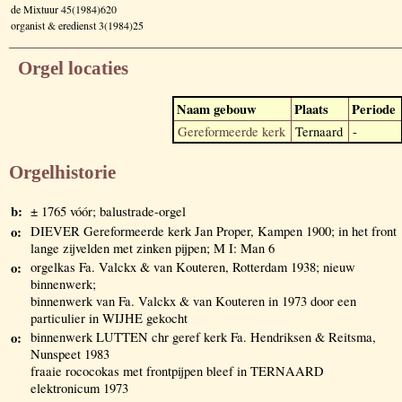
de Mixtuur 45(1984)620
organist & eredienst 3(1984)25
Orgel locaties
Naam gebouw
Plaats
Periode
Gereformeerde kerk
Ternaard
-
Orgelhistorie
b:
± 1765 vóór; balustrade-orgel
o:
DIEVER Gereformeerde kerk Jan Proper, Kampen 1900; in het front
lange zijvelden met zinken pijpen; M I: Man 6
o:
orgelkas Fa. Valckx & van Kouteren, Rotterdam 1938; nieuw
binnenwerk;
binnenwerk van Fa. Valckx & van Kouteren in 1973 door een
particulier in WIJHE gekocht
o:
binnenwerk LUTTEN chr geref kerk Fa. Hendriksen & Reitsma,
Nunspeet 1983
fraaie rococokas met frontpijpen bleef in TERNAARD
elektronicum 1973