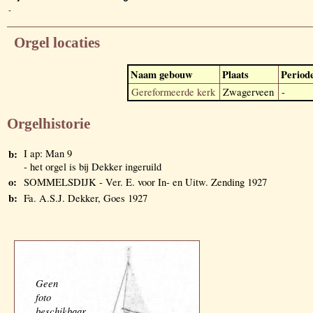
-
Orgel locaties
Naam gebouw
Plaats
Period
Gereformeerde kerk
Zwagerveen
-
Orgelhistorie
b:
I ap: Man 9
- het orgel is bij Dekker ingeruild
o:
SOMMELSDIJK - Ver. E. voor In- en Uitw. Zending 1927
b:
Fa. A.S.J. Dekker, Goes 1927
Geen
foto
beschikbaar