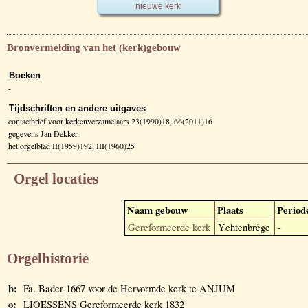
nieuwe kerk
Bronvermelding van het (kerk)gebouw
Boeken
-
Tijdschriften en andere uitgaves
contactbrief voor kerkenverzamelaars 23(1990)18, 66(2011)16
gegevens Jan Dekker
het orgelblad II(1959)192, III(1960)25
Orgel locaties
Naam gebouw
Plaats
Period
Gereformeerde kerk
Ychtenbrêge
-
Orgelhistorie
b:
Fa. Bader 1667 voor de Hervormde kerk te ANJUM
o:
LIOESSENS Gereformeerde kerk 1832