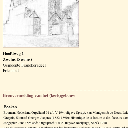
Hoofdweg 1
Zweins (Sweins)
Gemeente Franekeradeel
Friesland
Bronvermelding van het (kerk)gebouw
Boeken
Bouman: Nederland Orgelland 91 afb V-19*, uitgave Spruyt, van Mantgem & de Does, Lei
Gregoir, Edouard Georges Jacques (1822-1890): Historique de la facture et des facteurs d
Jongepier, Jan: Frieslands Orgelpracht I 63*; uitgave Boeijenga, Sneek 1970
Knock, Nicolaes Arnoldi: aantekeningen bij disposities kerkorgelen van J. Hess, vervolg