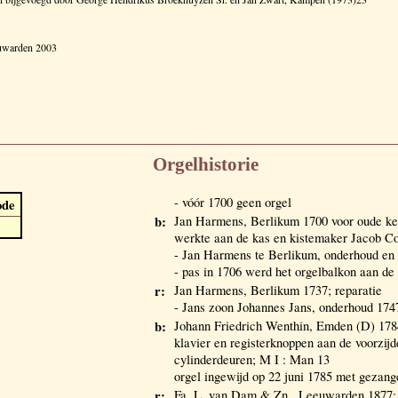
euwarden 2003
Orgelhistorie
- vóór 1700 geen orgel
ode
b:
Jan Harmens, Berlikum 1700 voor oude k
werkte aan de kas en kistemaker Jacob Cor
- Jan Harmens te Berlikum, onderhoud en
- pas in 1706 werd het orgelbalkon aan de
r:
Jan Harmens, Berlikum 1737; reparatie
- Jans zoon Johannes Jans, onderhoud 1747
b:
Johann Friedrich Wenthin, Emden (D) 178
klavier en registerknoppen aan de voorzijd
cylinderdeuren; M I : Man 13
orgel ingewijd op 22 juni 1785 met gezang
r:
Fa. L. van Dam & Zn., Leeuwarden 1877; o