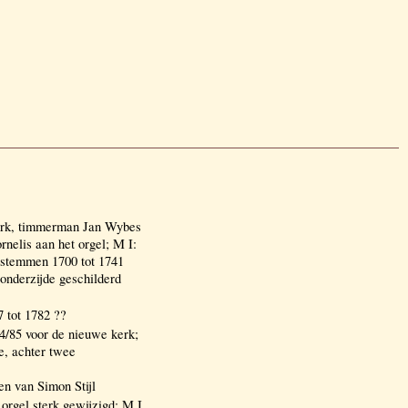
erk, timmerman Jan Wybes
nelis aan het orgel; M I:
 stemmen 1700 tot 1741
 onderzijde geschilderd
 tot 1782 ??
4/85 voor de nieuwe kerk;
e, achter twee
en van Simon Stijl
rgel sterk gewijzigd; M I