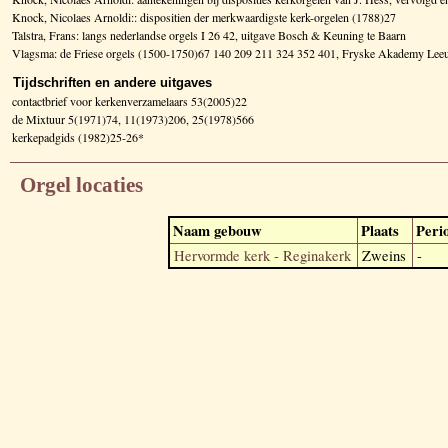
Knock, Nicolaes Arnoldi:: dispositien der merkwaardigste kerk-orgelen (1788)27
Talstra, Frans: langs nederlandse orgels I 26 42, uitgave Bosch & Keuning te Baarn
Vlagsma: de Friese orgels (1500-1750)67 140 209 211 324 352 401, Fryske Akademy Le
Tijdschriften en andere uitgaves
contactbrief voor kerkenverzamelaars 53(2005)22
de Mixtuur 5(1971)74, 11(1973)206, 25(1978)566
kerkepadgids (1982)25-26*
Orgel locaties
Naam gebouw
Plaats
Peri
Hervormde kerk - Reginakerk
Zweins
-