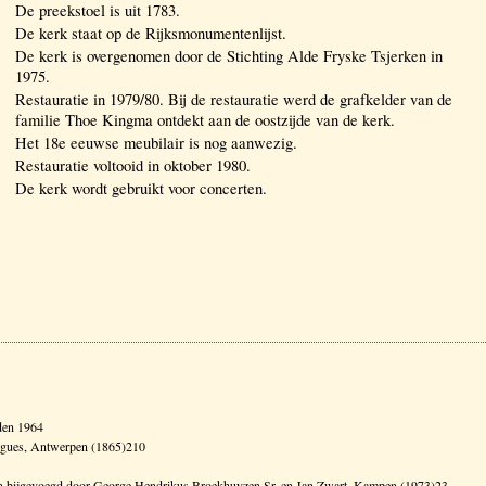
De preekstoel is uit 1783.
De kerk staat op de Rijksmonumentenlijst.
De kerk is overgenomen door de Stichting Alde Fryske Tsjerken in
1975.
Restauratie in 1979/80. Bij de restauratie werd de grafkelder van de
familie Thoe Kingma ontdekt aan de oostzijde van de kerk.
Het 18e eeuwse meubilair is nog aanwezig.
Restauratie voltooid in oktober 1980.
De kerk wordt gebruikt voor concerten.
den 1964
'orgues, Antwerpen (1865)210
d en bijgevoegd door George Hendrikus Broekhuyzen Sr. en Jan Zwart, Kampen (1973)23