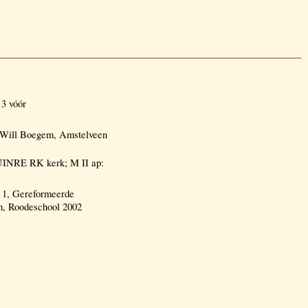
3 vóór
ill Boegem, Amstelveen
UINRE RK kerk; M II ap:
1, Gereformeerde
, Roodeschool 2002