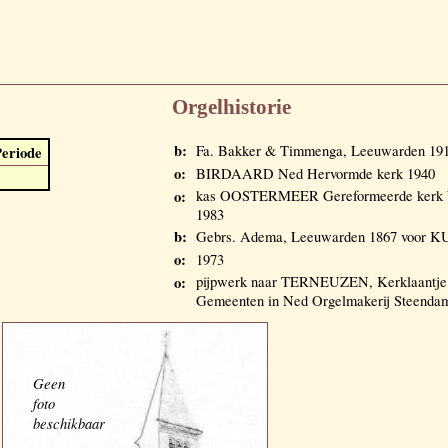
Orgelhistorie
b:
Fa. Bakker & Timmenga, Leeuwarden 191
eriode
o:
BIRDAARD Ned Hervormde kerk 1940
o:
kas OOSTERMEER Gereformeerde kerk W
1983
b:
Gebrs. Adema, Leeuwarden 1867 voor K
o:
1973
o:
pijpwerk naar TERNEUZEN, Kerklaantje 
Gemeenten in Ned Orgelmakerij Steendam
Geen
foto
beschikbaar