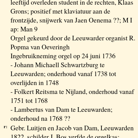
leeftijd overleden student in de rechten, Klaas
Grons; positief met klaviatuur aan de
frontzijde, snijwerk van Jaen Oenema ??; M I
ap: Man 9
Orgel gekeurd door de Leeuwarder organist R.
Popma van Oeveringh
Ingebruikneming orgel op 24 juni 1736
- Johann Michaell Schwartzburg te
Leeuwarden; onderhoud vanaf 1738 tot
overlijden in 1748
- Folkert Reitsma te Nijland, onderhoud vanaf
1751 tot 1768
- Lambertus van Dam te Leeuwarden;
onderhoud na 1768 ??
r:
Gebr. Luitjen en Jacob van Dam, Leeuwarden
1822, schilder J. Bos verfde de orgelkas;