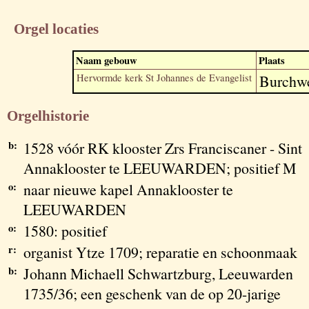
Orgel locaties
Naam gebouw
Plaats
Hervormde kerk St Johannes de Evangelist
Burchwe
Orgelhistorie
b:
1528 vóór RK klooster Zrs Franciscaner - Sint
Annaklooster te LEEUWARDEN; positief M
o:
naar nieuwe kapel Annaklooster te
LEEUWARDEN
o:
1580: positief
r:
organist Ytze 1709; reparatie en schoonmaak
b:
Johann Michaell Schwartzburg, Leeuwarden
1735/36; een geschenk van de op 20-jarige