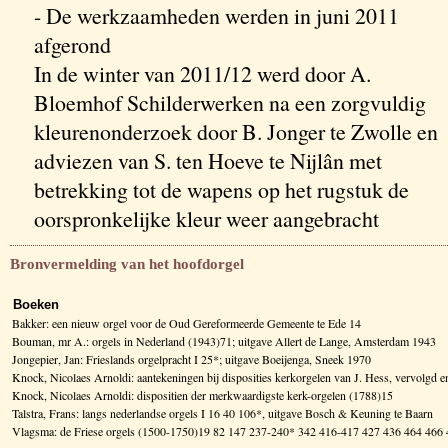
- De werkzaamheden werden in juni 2011
afgerond
In de winter van 2011/12 werd door A.
Bloemhof Schilderwerken na een zorgvuldig
kleurenonderzoek door B. Jonger te Zwolle en
adviezen van S. ten Hoeve te Nijlân met
betrekking tot de wapens op het rugstuk de
oorspronkelijke kleur weer aangebracht
Bronvermelding van het hoofdorgel
Boeken
Bakker: een nieuw orgel voor de Oud Gereformeerde Gemeente te Ede 14
Bouman, mr A.: orgels in Nederland (1943)71; uitgave Allert de Lange, Amsterdam 1943
Jongepier, Jan: Frieslands orgelpracht I 25*; uitgave Boeijenga, Sneek 1970
Knock, Nicolaes Arnoldi: aantekeningen bij disposities kerkorgelen van J. Hess, vervolg
Knock, Nicolaes Arnoldi: dispositien der merkwaardigste kerk-orgelen (1788)15
Talstra, Frans: langs nederlandse orgels I 16 40 106*, uitgave Bosch & Keuning te Baarn
Vlagsma: de Friese orgels (1500-1750)19 82 147 237-240* 342 416-417 427 436 464 46