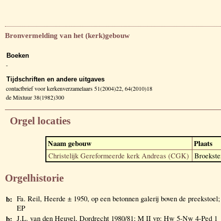
Bronvermelding van het (kerk)gebouw
Boeken
-
Tijdschriften en andere uitgaves
contactbrief voor kerkenverzamelaars 51(2004)22, 64(2010)18
de Mixtuur 38(1982)300
Orgel locaties
Naam gebouw
Plaats
Christelijk Gereformeerde kerk Andreas (CGK)
Broekste
Orgelhistorie
b:
Fa. Reil, Heerde ± 1950, op een betonnen galerij boven de preekstoel;
EP
b:
J.L. van den Heuvel, Dordrecht 1980/81; M II vp: Hw 5-Nw 4-Ped 1