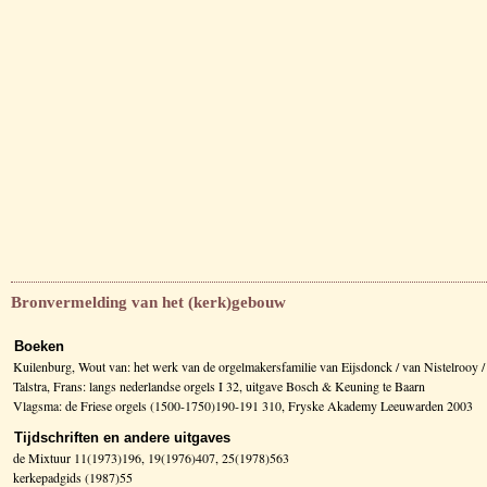
Bronvermelding van het (kerk)gebouw
Boeken
Kuilenburg, Wout van: het werk van de orgelmakersfamilie van Eijsdonck / van Nistelrooy
Talstra, Frans: langs nederlandse orgels I 32, uitgave Bosch & Keuning te Baarn
Vlagsma: de Friese orgels (1500-1750)190-191 310, Fryske Akademy Leeuwarden 2003
Tijdschriften en andere uitgaves
de Mixtuur 11(1973)196, 19(1976)407, 25(1978)563
kerkepadgids (1987)55