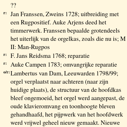
??
r:
Jan Franssen, Zweins 1728; uitbreiding met
een Rugpositief. Auke Arjens deed het
timmerwerk. Franssen bepaalde grotendeels
het uiterlijk van de orgelkas, zoals die nu is; M
II: Man-Rugpos
r:
F. Jans Reidsma 1768; reparatie
r:
Auke Campen 1783; omvangrijke reparatie
o/r:
Lambertus van Dam, Leeuwarden 1798/99;
orgel verplaatst naar achteren (naar zijn
huidige plaats), de structuur van de hoofdkas
bleef ongemoeid, het orgel werd aangepast, de
oude klavieromvang en toonhoogte bleven
gehandhaafd, het pijpwerk van het hoofdwerk
werd vrijwel geheel nieuw gemaakt. Nieuwe