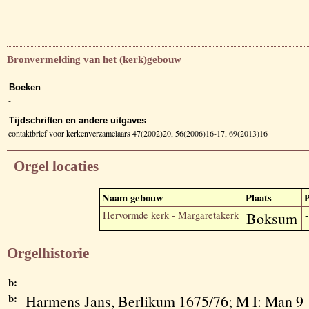
Bronvermelding van het (kerk)gebouw
Boeken
-
Tijdschriften en andere uitgaves
contaktbrief voor kerkenverzamelaars 47(2002)20, 56(2006)16-17, 69(2013)16
Orgel locaties
Naam gebouw
Plaats
P
Hervormde kerk - Margaretakerk
Boksum
-
Orgelhistorie
b:
b:
Harmens Jans, Berlikum 1675/76; M I: Man 9