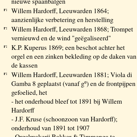
nieuwe spaanbalgen
r:
Willem Hardorff, Leeuwarden 1864;
aanzienlijke verbetering en herstelling
r:
Willem Hardorff, Leeuwarden 1868; Trompet
vernieuwd en de wind "geëgaliseerd"
r:
K.P. Kuperus 1869; een beschot achter het
orgel en een zinken bekleding op de daken van
de kassen
r:
Willem Hardorff, Leeuwarden 1881; Viola di
Gamba 8 geplaatst (vanaf gº) en de frontpijpen
gefoelied, het
- het onderhoud bleef tot 1891 bij Willem
Hardorff
- J.F. Kruse (schoonzoon van Hardorff);
onderhoud van 1891 tot 1907
- Orgelmakerij Bakker & Timmenga te