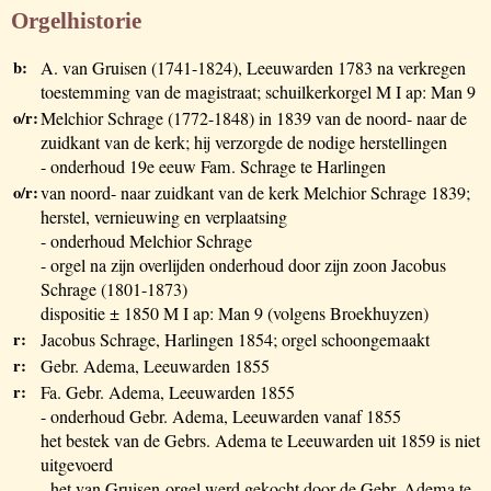
Orgelhistorie
b:
A. van Gruisen (1741-1824), Leeuwarden 1783 na verkregen
toestemming van de magistraat; schuilkerkorgel M I ap: Man 9
o/r:
Melchior Schrage (1772-1848) in 1839 van de noord- naar de
zuidkant van de kerk; hij verzorgde de nodige herstellingen
- onderhoud 19e eeuw Fam. Schrage te Harlingen
o/r:
van noord- naar zuidkant van de kerk Melchior Schrage 1839;
herstel, vernieuwing en verplaatsing
- onderhoud Melchior Schrage
- orgel na zijn overlijden onderhoud door zijn zoon Jacobus
Schrage (1801-1873)
dispositie ± 1850 M I ap: Man 9 (volgens Broekhuyzen)
r:
Jacobus Schrage, Harlingen 1854; orgel schoongemaakt
r:
Gebr. Adema, Leeuwarden 1855
r:
Fa. Gebr. Adema, Leeuwarden 1855
- onderhoud Gebr. Adema, Leeuwarden vanaf 1855
het bestek van de Gebrs. Adema te Leeuwarden uit 1859 is niet
uitgevoerd
- het van Gruisen-orgel werd gekocht door de Gebr. Adema te