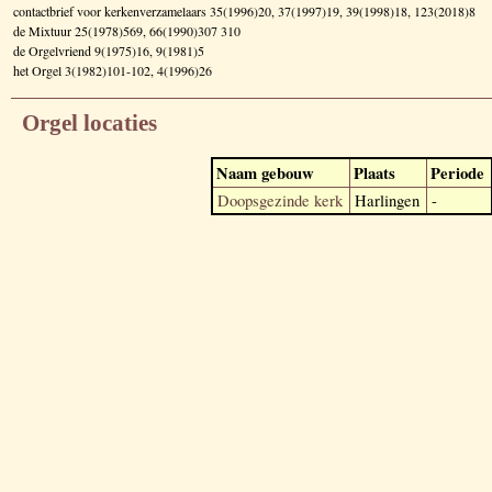
contactbrief voor kerkenverzamelaars 35(1996)20, 37(1997)19, 39(1998)18, 123(2018)8
de Mixtuur 25(1978)569, 66(1990)307 310
de Orgelvriend 9(1975)16, 9(1981)5
het Orgel 3(1982)101-102, 4(1996)26
Orgel locaties
Naam gebouw
Plaats
Periode
Doopsgezinde kerk
Harlingen
-