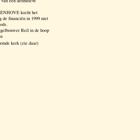
van een definitieve
LENHOVE kocht het
 de financiën in 1999 niet
ods.
rgelbouwer Reil in de hoop
en
rmde kerk (zie daar)