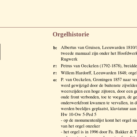
Orgelhistorie
b:
Albertus van Gruisen, Leeuwarden 1810/1
tweede manuaal zijn onder het Hoofdwerk 
Rugwerk
r:
Petrus van Oeckelen (1792-1878), breidde 
r:
Willem Hardorff, Leeuwarden 1848; orgel
o:
P. van Oeckelen, Groningen 1857 naar verg
werd gewijzigd door de buitenste zijvelden
weerszijden een hoge zijtoren, door een g
oude front verbonden, toe te voegen, de g
onderwerkfront kwamen te vervallen, in d
werden beeldjes geplaatst, klaviatuur aan 
Hw 10-Ow 5-Ped 5
- op de monumentenlijst komt het orgel niet
van het orgel onzeker
- het orgel is in 1996 door Fa. Bakker 