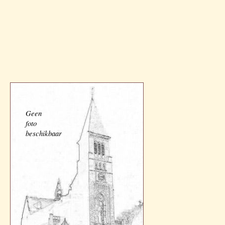
Geen
foto
beschikbaar