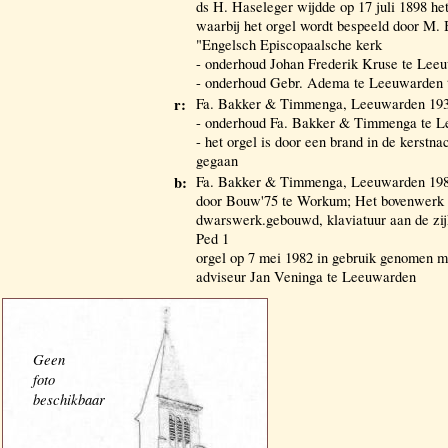
ds H. Haseleger wijdde op 17 juli 1898 he
waarbij het orgel wordt bespeeld door M. B
"Engelsch Episcopaalsche kerk
- onderhoud Johan Frederik Kruse te Leeu
- onderhoud Gebr. Adema te Leeuwarden 
r:
Fa. Bakker & Timmenga, Leeuwarden 19
- onderhoud Fa. Bakker & Timmenga te 
- het orgel is door een brand in de kerstna
gegaan
b:
Fa. Bakker & Timmenga, Leeuwarden 1981
door Bouw'75 te Workum; Het bovenwerk 
dwarswerk.gebouwd, klaviatuur aan de zij
Ped 1
orgel op 7 mei 1982 in gebruik genomen m
adviseur Jan Veninga te Leeuwarden
Geen
foto
beschikbaar