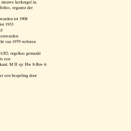
t nieuwe kerkorgel in,
oltes, organist der
warden tot 1908
tot 1933
35
Leeuwarden
cht van 1979 verloren
/82; orgelkas gemaakt
is een
kant; M II vp: Hw 8-Bov 4-
et een bespeling door