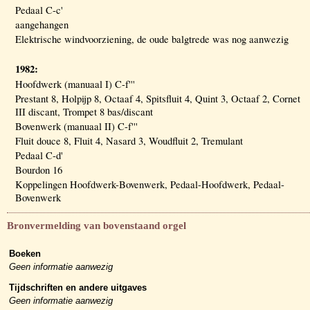
Pedaal C-c'
aangehangen
Elektrische windvoorziening, de oude balgtrede was nog aanwezig
1982:
Hoofdwerk (manuaal I) C-f'''
Prestant 8, Holpijp 8, Octaaf 4, Spitsfluit 4, Quint 3, Octaaf 2, Cornet
III discant, Trompet 8 bas/discant
Bovenwerk (manuaal II) C-f'''
Fluit douce 8, Fluit 4, Nasard 3, Woudfluit 2, Tremulant
Pedaal C-d'
Bourdon 16
Koppelingen Hoofdwerk-Bovenwerk, Pedaal-Hoofdwerk, Pedaal-
Bovenwerk
Bronvermelding van bovenstaand orgel
Boeken
Geen informatie aanwezig
Tijdschriften en andere uitgaves
Geen informatie aanwezig