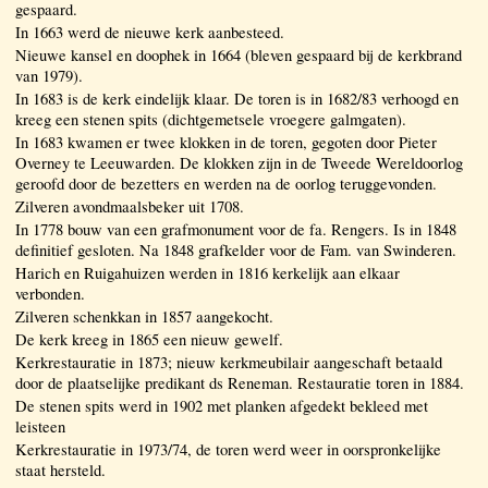
gespaard.
In 1663 werd de nieuwe kerk aanbesteed.
Nieuwe kansel en doophek in 1664 (bleven gespaard bij de kerkbrand
van 1979).
In 1683 is de kerk eindelijk klaar. De toren is in 1682/83 verhoogd en
kreeg een stenen spits (dichtgemetsele vroegere galmgaten).
In 1683 kwamen er twee klokken in de toren, gegoten door Pieter
Overney te Leeuwarden. De klokken zijn in de Tweede Wereldoorlog
geroofd door de bezetters en werden na de oorlog teruggevonden.
Zilveren avondmaalsbeker uit 1708.
In 1778 bouw van een grafmonument voor de fa. Rengers. Is in 1848
definitief gesloten. Na 1848 grafkelder voor de Fam. van Swinderen.
Harich en Ruigahuizen werden in 1816 kerkelijk aan elkaar
verbonden.
Zilveren schenkkan in 1857 aangekocht.
De kerk kreeg in 1865 een nieuw gewelf.
Kerkrestauratie in 1873; nieuw kerkmeubilair aangeschaft betaald
door de plaatselijke predikant ds Reneman. Restauratie toren in 1884.
De stenen spits werd in 1902 met planken afgedekt bekleed met
leisteen
Kerkrestauratie in 1973/74, de toren werd weer in oorspronkelijke
staat hersteld.