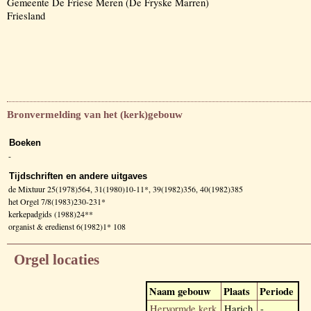
Gemeente De Friese Meren (De Fryske Marren)
Friesland
Bronvermelding van het (kerk)gebouw
Boeken
-
Tijdschriften en andere uitgaves
de Mixtuur 25(1978)564, 31(1980)10-11*, 39(1982)356, 40(1982)385
het Orgel 7/8(1983)230-231*
kerkepadgids (1988)24**
organist & eredienst 6(1982)1* 108
Orgel locaties
Naam gebouw
Plaats
Periode
Hervormde kerk
Harich
-