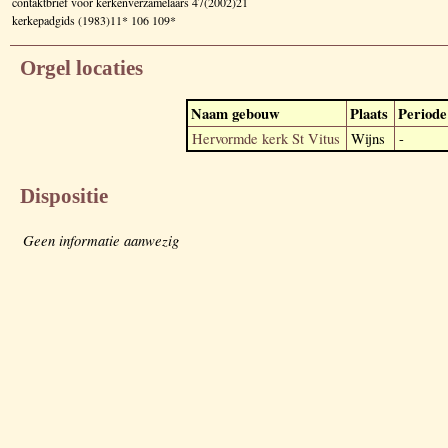
contaktbrief voor kerkenverzamelaars 47(2002)21
kerkepadgids (1983)11* 106 109*
Orgel locaties
Naam gebouw
Plaats
Periode
Hervormde kerk St Vitus
Wijns
-
Dispositie
Geen informatie aanwezig