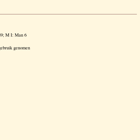
9; M I: Man 6
 gebruik genomen