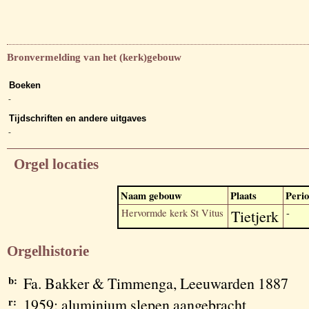
Bronvermelding van het (kerk)gebouw
Boeken
-
Tijdschriften en andere uitgaves
-
Orgel locaties
Naam gebouw
Plaats
Peri
Hervormde kerk St Vitus
Tietjerk
-
Orgelhistorie
b:
Fa. Bakker & Timmenga, Leeuwarden 1887
r:
1959; aluminium slepen aangebracht