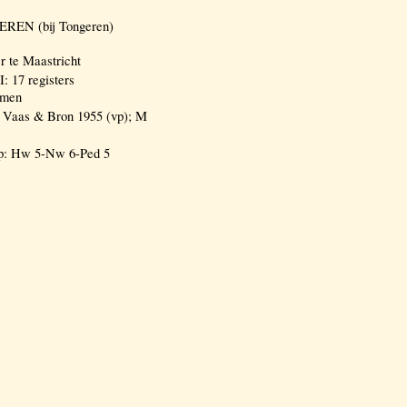
REREN (bij Tongeren)
r te Maastricht
: 17 registers
omen
aas & Bron 1955 (vp); M
vp: Hw 5-Nw 6-Ped 5