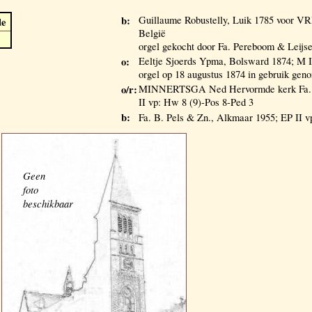
b:
Guillaume Robustelly, Luik 1785 voor V
de
België
orgel gekocht door Fa. Pereboom & Leijse
o:
Eeltje Sjoerds Ypma, Bolsward 1874; M II
orgel op 18 augustus 1874 in gebruik gen
o/r:
MINNERTSGA Ned Hervormde kerk Fa. V
II vp: Hw 8 (9)-Pos 8-Ped 3
b:
Fa. B. Pels & Zn., Alkmaar 1955; EP II 
Geen
foto
beschikbaar