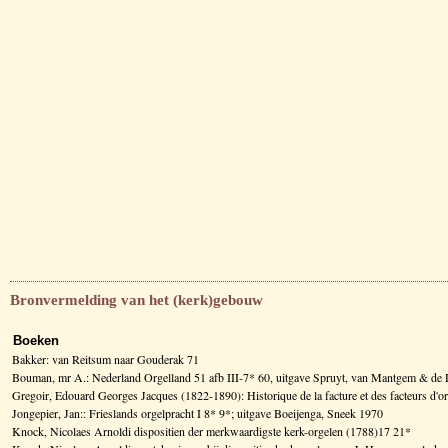
Bronvermelding van het (kerk)gebouw
Boeken
Bakker: van Reitsum naar Gouderak 71
Bouman, mr A.: Nederland Orgelland 51 afb III-7* 60, uitgave Spruyt, van Mantgem & de
Gregoir, Edouard Georges Jacques (1822-1890): Historique de la facture et des facteurs d
Jongepier, Jan:: Frieslands orgelpracht I 8* 9*; uitgave Boeijenga, Sneek 1970
Knock, Nicolaes Arnoldi dispositien der merkwaardigste kerk-orgelen (1788)17 21*