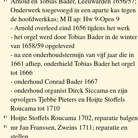
Arnold en Tobias Bader, Leeuwarden 1656/57;
Onderwerk toegevoegd in een aparte kas tegen
de hoofdwerkkas; M II ap: Hw 9-Opos 9
- Arnold overleed eind 1656 tijdens het werk
- het orgel werd door Tobias Bader in de winter
van 1658/59 opgeleverd
- na een onderhoudstermijn van vijf jaar die in
1661 afliep, onderhield Tobias Bader het orgel
tot 1666
- onderhoud Conrad Bader 1667
- onderhoud organist Dirck Siccama en zijn
opvolgers Tjebbe Pieters en Hoijte Stoffels
Roucama tot 1710
r:
Hoijte Stoffels Roucama 1702, reparatie balgen
r:
mr Jan Franssen, Zweins 1711; reparatie en
stellen