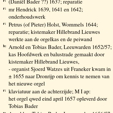
r:
(Daniël Bader ??) 1637; reparatie
r:
mr Hendrick 1639, 1641 en 1642;
onderhoudswerk
r:
Petrus (of Pieter) Holst, Wommels 1644;
reparatie; kistemaker Hillebrand Lieuwes
werkte aan de orgelkas en de peiwand
b:
Arnold en Tobias Bader, Leeuwarden 1652/57;
kas Hoofdwerk en balustrade gemaakt door
kistemaker Hillebrand Lieuwes,
- organist Sjoerd Watzes uit Franeker kwam in
± 1655 naar Dronrijp om kennis te nemen van
het nieuwe orgel
r:
klaviatuur aan de achterzijde; M I ap:
het orgel qwed eind april 1657 opleverd door
Tobias Bader
r: