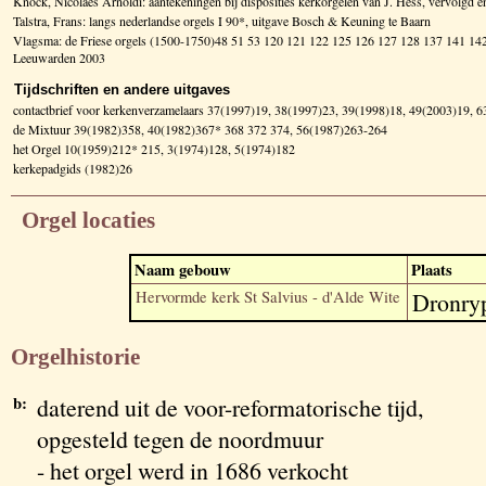
Knock, Nicolaes Arnoldi: aantekeningen bij disposities kerkorgelen van J. Hess, vervolg
Talstra, Frans: langs nederlandse orgels I 90*, uitgave Bosch & Keuning te Baarn
Vlagsma: de Friese orgels (1500-1750)48 51 53 120 121 122 125 126 127 128 137 141 
Leeuwarden 2003
Tijdschriften en andere uitgaves
contactbrief voor kerkenverzamelaars 37(1997)19, 38(1997)23, 39(1998)18, 49(2003)19, 
de Mixtuur 39(1982)358, 40(1982)367* 368 372 374, 56(1987)263-264
het Orgel 10(1959)212* 215, 3(1974)128, 5(1974)182
kerkepadgids (1982)26
Orgel locaties
Naam gebouw
Plaats
Hervormde kerk St Salvius - d'Alde Wite
Dronry
Orgelhistorie
b:
daterend uit de voor-reformatorische tijd,
opgesteld tegen de noordmuur
- het orgel werd in 1686 verkocht