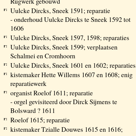
Rugwerk gebouwd
r:
Uulcke Dircks, Sneek 1591; reparatie
- onderhoud Uulcke Dircks te Sneek 1592 tot
1606
r:
Uulcke Dircks, Sneek 1597, 1598; reparaties
r:
Uulcke Dircks, Sneek 1599; verplaatsen
Schalmei en Cromhoorn
r:
Uulcke Dircks, Sneek 1601 en 1602; reparaties
r:
kistemaker Hette Willems 1607 en 1608; enig
reparatiewerk
r:
organist Roelof 1611; reparatie
- orgel gevisiteerd door Dirck Sijmens te
Bolsward ? 1611
r:
Roelof 1615; reparatie
r:
kistemaker Tzialle Douwes 1615 en 1616;