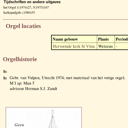
Tijdschriften en andere uitgaves
het Orgel 1(1974)27, 5(1975)167
kerkepadgids (1980)55
Orgel locaties
Naam gebouw
Plaats
Period
Hervormde kerk St Vitus
Wetzens
-
Orgelhistorie
b:
b:
Gebr. van Vulpen, Utrecht 1974; met materiaal van het vorige orgel;
M I ap: Man 5
adviseur Herman S.J. Zandt
Geen