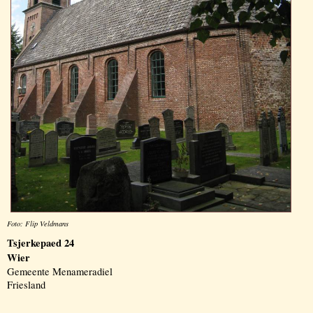
Foto: Flip Veldmans
Tsjerkepaed 24
Wier
Gemeente Menameradiel
Friesland