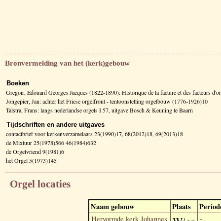
Bronvermelding van het (kerk)gebouw
Boeken
Gregoir, Edouard Georges Jacques (1822-1890): Historique de la facture et des facteurs d
Jongepier, Jan: achter het Friese orgelfront - tentoonstelling orgelbouw (1776-1926)10
Talstra, Frans: langs nederlandse orgels I 57, uitgave Bosch & Keuning te Baarn
Tijdschriften en andere uitgaves
contactbrief voor kerkenverzamelaars 23(1990)17, 68(2012)18, 69(2013)18
de Mixtuur 25(1978)566 46(1984)632
de Orgelvriend 9(1981)6
het Orgel 5(1973)145
Orgel locaties
Naam gebouw
Plaats
Period
Hervormde kerk Johannes
-